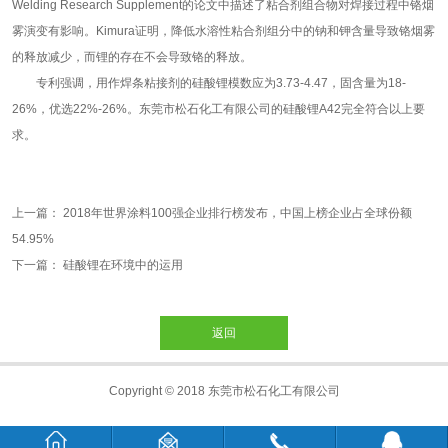
Welding Research Supplement的论文中描述了粘合剂组合物对焊接过程中铬烟
雾演变有影响。Kimura证明，降低水溶性粘合剂组分中的钠和钾含量导致铬烟雾
的释放减少，而锂的存在不会导致铬的释放。
专利强调，用作焊条粘接剂的硅酸锂模数应为3.73-4.47，固含量为18-
26%，优选22%-26%。东莞市松石化工有限公司的硅酸锂A42完全符合以上要
求。
上一篇：
2018年世界涂料100强企业排行榜发布，中国上榜企业占全球份额
54.95%
下一篇：
硅酸锂在环境中的运用
返回
Copyright © 2018 东莞市松石化工有限公司